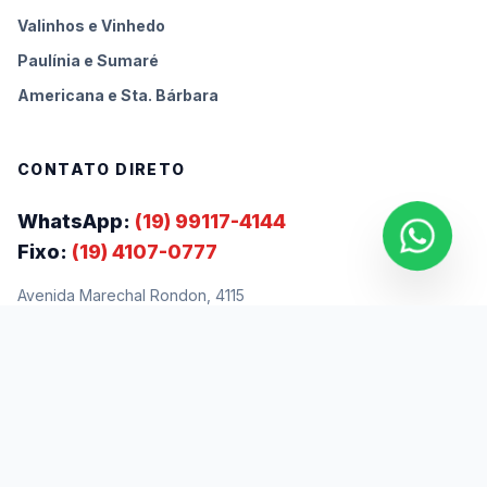
Valinhos e Vinhedo
Paulínia e Sumaré
Americana e Sta. Bárbara
CONTATO DIRETO
WhatsApp:
(19) 99117-4144
Fixo:
(19) 4107-0777
Avenida Marechal Rondon, 4115
Jd. Eulina - Campinas-SP
CEP 13063-001
©
2026
FSL LIMP TUDO DESENTUPIDORA — TODOS OS