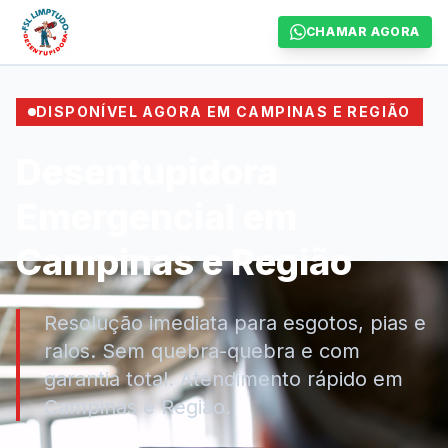
CHAMAR AGORA
DISPONÍVEL AGORA EM CAMPINAS E REGIÃO
Desentupidora
Emergencial em
Campinas e Região
Resolução imediata para esgotos, pias e
ralos. Sem quebra-quebra e com
garantia total. Atendimento rápido em
Campinas e Região.