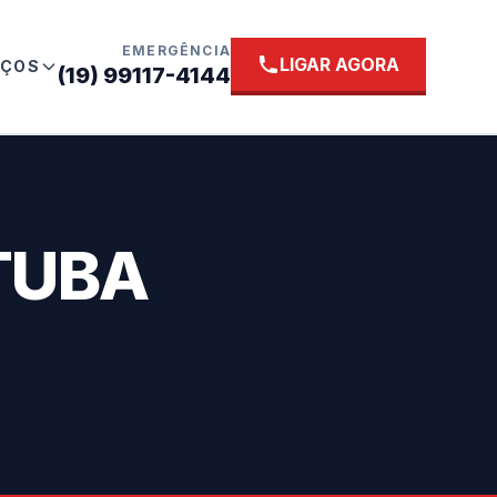
EMERGÊNCIA
LIGAR AGORA
IÇOS
(19) 99117-4144
TUBA