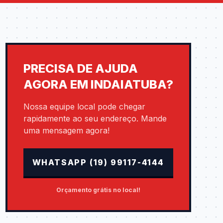
PRECISA DE AJUDA
AGORA EM INDAIATUBA?
Nossa equipe local pode chegar
rapidamente ao seu endereço. Mande
uma mensagem agora!
WHATSAPP (19) 99117-4144
Orçamento grátis no local!