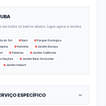
TUBA
em todos os bairros abaixo. Ligue agora e receba
a do Sol
Itaici
Parque Ecológico
mpéia
Helvetia
Jardim Europa
ol
Videiras
Jardim Califórnia
as Nações
Jardim Belo Horizonte
Jardim Hubert
ERVIÇO ESPECÍFICO