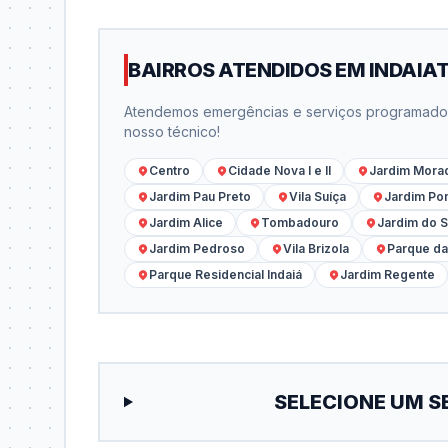
BAIRROS ATENDIDOS EM INDAIA
Atendemos emergências e serviços programados 
nosso técnico!
Centro
Cidade Nova I e II
Jardim Morad
Jardim Pau Preto
Vila Suíça
Jardim Po
Jardim Alice
Tombadouro
Jardim do S
Jardim Pedroso
Vila Brizola
Parque d
Parque Residencial Indaiá
Jardim Regente
SELECIONE UM S