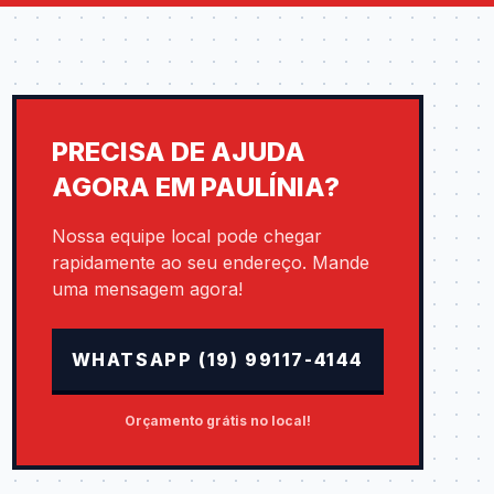
PRECISA DE AJUDA
AGORA EM PAULÍNIA?
Nossa equipe local pode chegar
rapidamente ao seu endereço. Mande
uma mensagem agora!
WHATSAPP (19) 99117-4144
Orçamento grátis no local!