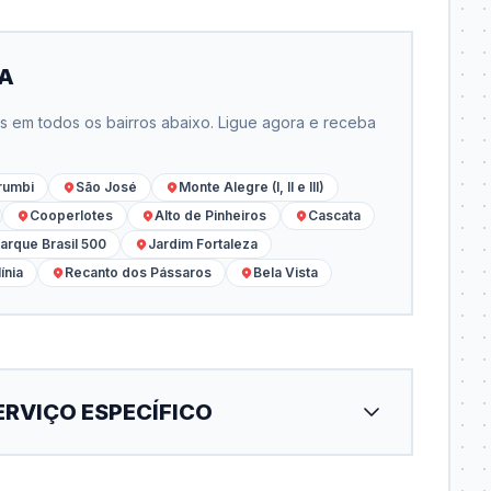
IA
em todos os bairros abaixo. Ligue agora e receba
rumbi
São José
Monte Alegre (I, II e III)
Cooperlotes
Alto de Pinheiros
Cascata
arque Brasil 500
Jardim Fortaleza
ínia
Recanto dos Pássaros
Bela Vista
ERVIÇO ESPECÍFICO