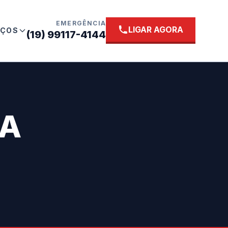
EMERGÊNCIA
LIGAR AGORA
IÇOS
(19) 99117-4144
IA