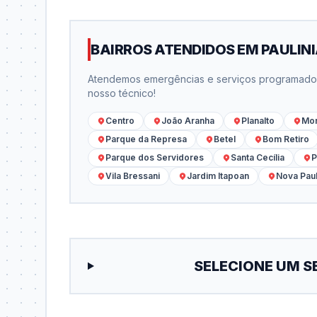
BAIRROS ATENDIDOS EM PAULIN
Atendemos emergências e serviços programados 
nosso técnico!
Centro
João Aranha
Planalto
Mo
Parque da Represa
Betel
Bom Retiro
Parque dos Servidores
Santa Cecília
P
Vila Bressani
Jardim Itapoan
Nova Paul
SELECIONE UM S