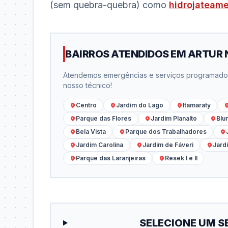
(sem quebra-quebra) como
hidrojateam
BAIRROS ATENDIDOS EM ARTUR
Atendemos emergências e serviços programados 
nosso técnico!
Centro
Jardim do Lago
Itamaraty
Parque das Flores
Jardim Planalto
Blu
Bela Vista
Parque dos Trabalhadores
Jardim Carolina
Jardim de Fáveri
Jard
Parque das Laranjeiras
Resek I e II
SELECIONE UM S