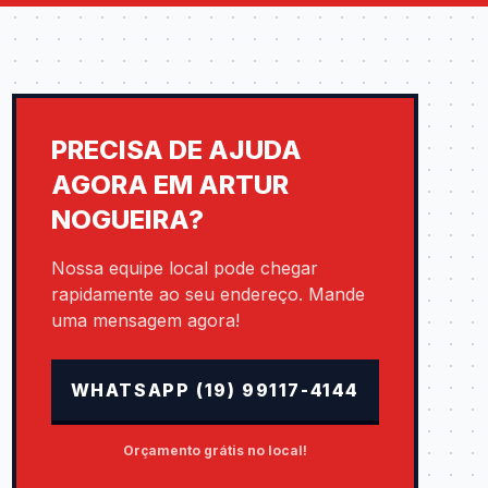
PRECISA DE AJUDA
AGORA EM ARTUR
NOGUEIRA?
Nossa equipe local pode chegar
rapidamente ao seu endereço. Mande
uma mensagem agora!
WHATSAPP (19) 99117-4144
Orçamento grátis no local!