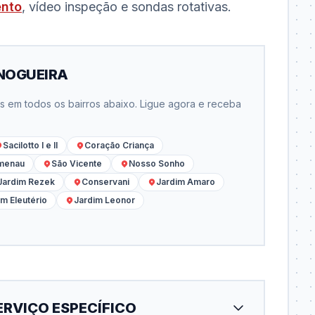
ento
, vídeo inspeção e sondas rotativas.
 NOGUEIRA
em todos os bairros abaixo. Ligue agora e receba
Sacilotto I e II
Coração Criança
menau
São Vicente
Nosso Sonho
Jardim Rezek
Conservani
Jardim Amaro
im Eleutério
Jardim Leonor
ERVIÇO ESPECÍFICO