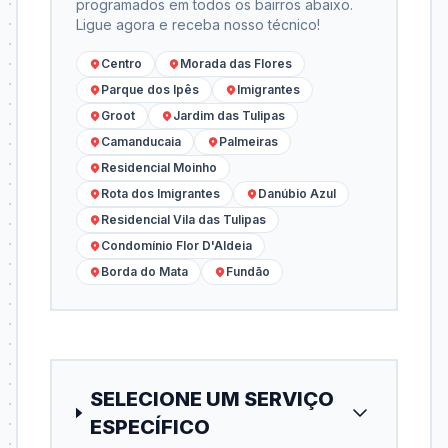
programados em todos os bairros abaixo.
Ligue agora e receba nosso técnico!
Centro
Morada das Flores
Parque dos Ipês
Imigrantes
Groot
Jardim das Tulipas
Camanducaia
Palmeiras
Residencial Moinho
Rota dos Imigrantes
Danúbio Azul
Residencial Vila das Tulipas
Condomínio Flor D'Aldeia
Borda do Mata
Fundão
SELECIONE UM SERVIÇO
ESPECÍFICO